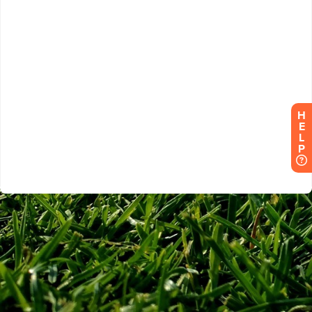
H
E
L
P