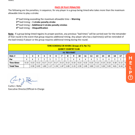
H
E
L
P