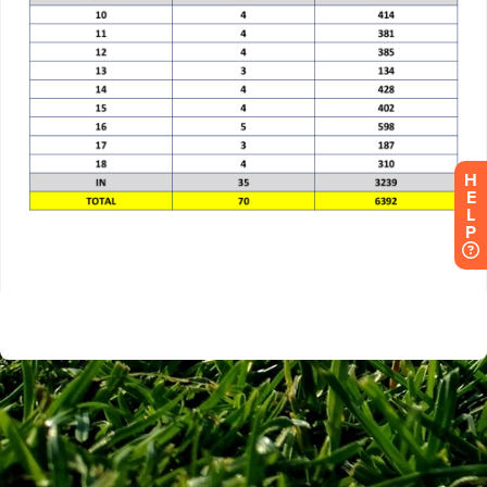
H
E
L
P